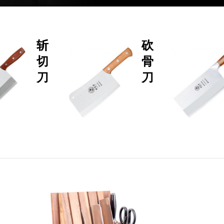
斩
砍
切
骨
刀
刀