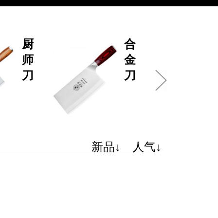
厨
合
师
金
刀
刀
新品↓
人气↓