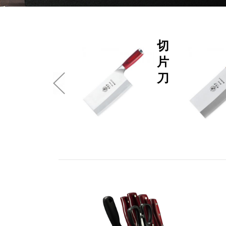
切
片
刀